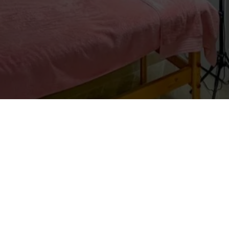
Mon compte
Titre du bloc de compte
SOUS-TITRE DU BLOC
Vous avez déjà utilisé ce service ?
Email
*